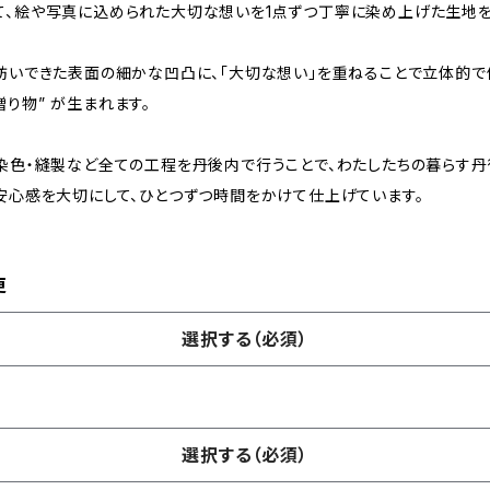
て、絵や写真に込められた大切な想いを1点ずつ丁寧に染め上げた生地を
紡いできた表面の細かな凹凸に、「大切な想い」を重ねることで立体的で
り物” が生まれます。
・染色・縫製など全ての工程を丹後内で行うことで、わたしたちの暮らす丹
」安心感を大切にして、ひとつずつ時間をかけて仕上げています。
更
選択する（必須）
選択する（必須）