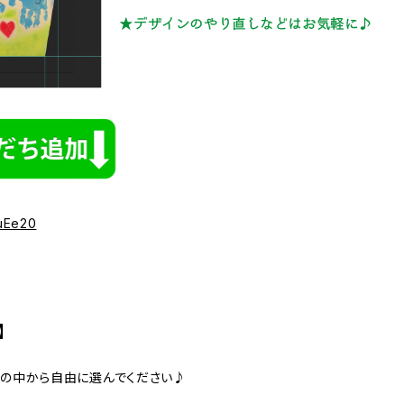
puEe20
】
色の中から自由に選んでください♪